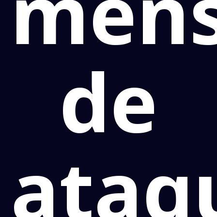
mens
de
ataq