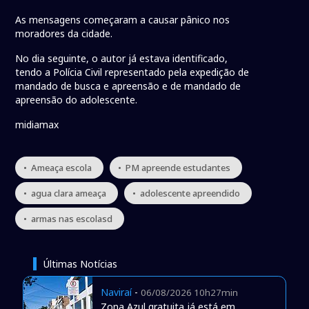
As mensagens começaram a causar pânico nos
moradores da cidade.
No dia seguinte, o autor já estava identificado,
tendo a Polícia Civil representado pela expedição de
mandado de busca e apreensão e de mandado de
apreensão do adolescente.
midiamax
• Ameaça escola
• PM apreende estudantes
• agua clara ameaça
• adolescente apreendido
• armas nas escolasd
Últimas Notícias
Naviraí
-
06/08/2026 10h27min
Zona Azul gratuita já está em