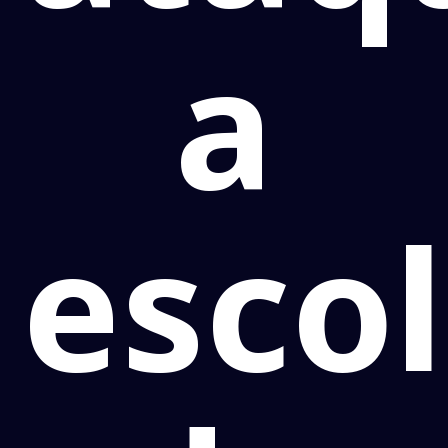
a
esco