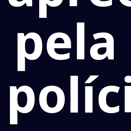
pela
políc