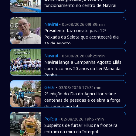
funcionamento no centro de Naviraí
Naviraí
-
05/08/2026 09h39min
Presidente faz convite para 12ª
Peixada da Seleta que acontecerá dia
16 de agosto
Naviraí
-
05/08/2026 09h25min
Naviraí lança a Campanha Agosto Lilás
com foco nos 20 anos da Lei Maria da
Penha
Geral
-
03/08/2026 17h31min
2ª edição do Dia do Agricultor reúne
centenas de pessoas e celebra a força
do campo em Juti
Polícia
-
02/08/2026 19h57min
Suspeitos de furtar Hilux na fronteira
entram na mira da Interpol