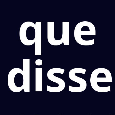
que
diss