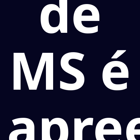
de
MS é
apre