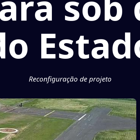
ará sob
do Estad
Reconfiguração de projeto