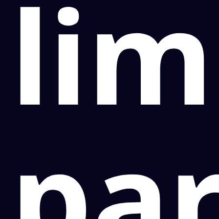
lim
pa