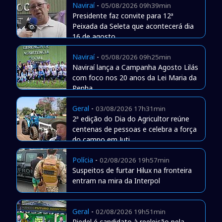
Naviraí
-
05/08/2026 09h39min
Presidente faz convite para 12ª
Peixada da Seleta que acontecerá dia
16 de agosto
Naviraí
-
05/08/2026 09h25min
Naviraí lança a Campanha Agosto Lilás
com foco nos 20 anos da Lei Maria da
Penha
Geral
-
03/08/2026 17h31min
2ª edição do Dia do Agricultor reúne
centenas de pessoas e celebra a força
do campo em Juti
Polícia
-
02/08/2026 19h57min
Suspeitos de furtar Hilux na fronteira
entram na mira da Interpol
Geral
-
02/08/2026 19h51min
Riedel é candidato à reeleição pela