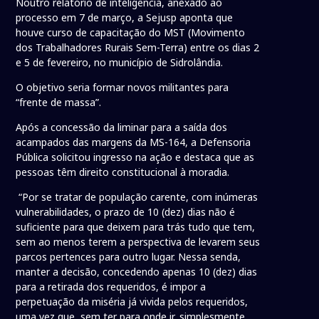
Noutro relatório de inteligência, anexado ao
processo em 7 de março, a Sejusp aponta que
houve curso de capacitação do MST (Movimento
dos Trabalhadores Rurais Sem-Terra) entre os dias 2
e 5 de fevereiro, no município de Sidrolândia.
O objetivo seria formar novos militantes para
“frente de massa”.
Após a concessão da liminar para a saída dos
acampados das margens da MS-164, a Defensoria
Pública solicitou ingresso na ação e destaca que as
pessoas têm direito constitucional à moradia.
“Por se tratar de população carente, com inúmeras
vulnerabilidades, o prazo de 10 (dez) dias não é
suficiente para que deixem para trás tudo que tem,
sem ao menos terem a perspectiva de levarem seus
parcos pertences para outro lugar. Nessa senda,
manter a decisão, concedendo apenas 10 (dez) dias
para a retirada dos requeridos, é impor a
perpetuação da miséria já vivida pelos requeridos,
uma vez que, sem ter para onde ir, simplesmente