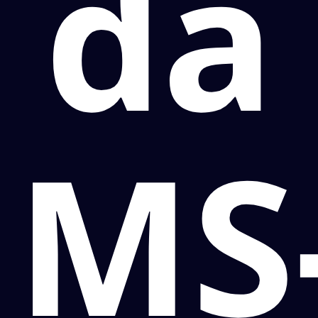
da
MS