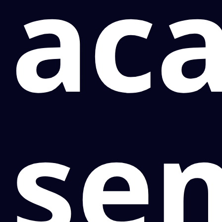
ac
se