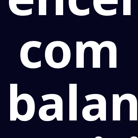
com
bala