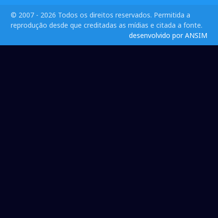
© 2007 - 2026 Todos os direitos reservados. Permitida a
reprodução desde que creditadas as mídias e citada a fonte.
desenvolvido por ANSIM