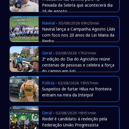
Peixada da Seleta que acontecerá dia
16 de agosto
Naviraí
-
05/08/2026 09h25min
Naviraí lança a Campanha Agosto Lilás
com foco nos 20 anos da Lei Maria da
Penha
Geral
-
03/08/2026 17h31min
2ª edição do Dia do Agricultor reúne
centenas de pessoas e celebra a força
do campo em Juti
Polícia
-
02/08/2026 19h57min
Suspeitos de furtar Hilux na fronteira
entram na mira da Interpol
Geral
-
02/08/2026 19h51min
Riedel é candidato à reeleição pela
Federação União Progressista