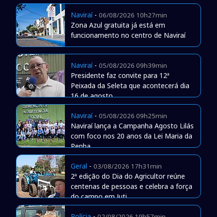
Naviraí
-
06/08/2026 10h27min
Zona Azul gratuita já está em
funcionamento no centro de Naviraí
Naviraí
-
05/08/2026 09h39min
Presidente faz convite para 12ª
Peixada da Seleta que acontecerá dia
16 de agosto
Naviraí
-
05/08/2026 09h25min
Naviraí lança a Campanha Agosto Lilás
com foco nos 20 anos da Lei Maria da
Penha
Geral
-
03/08/2026 17h31min
2ª edição do Dia do Agricultor reúne
centenas de pessoas e celebra a força
do campo em Juti
Polícia
-
02/08/2026 19h57min