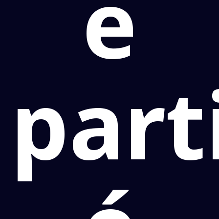
e
part