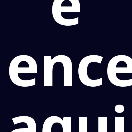
é
enc
aqui