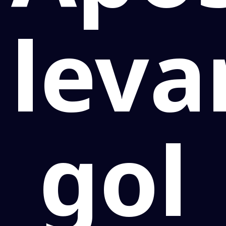
leva
gol