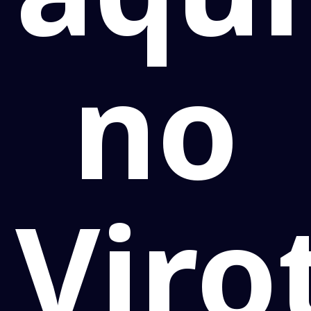
no
Viro