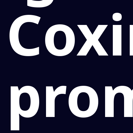
Cox
pro