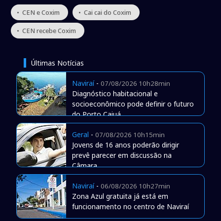
• CEN e Coxim
• Cai cai do Coxim
• CEN recebe Coxim
Últimas Notícias
Naviraí
-
07/08/2026 10h28min
Diagnóstico habitacional e
socioeconômico pode definir o futuro
do Porto Caiuá
Geral
-
07/08/2026 10h15min
Jovens de 16 anos poderão dirigir
prevê parecer em discussão na
Câmara
Naviraí
-
06/08/2026 10h27min
Zona Azul gratuita já está em
funcionamento no centro de Naviraí