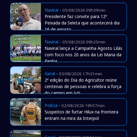
Naviraí
-
05/08/2026 09h39min
Presidente faz convite para 12ª
Peixada da Seleta que acontecerá dia
16 de agosto
Naviraí
-
05/08/2026 09h25min
Naviraí lança a Campanha Agosto Lilás
com foco nos 20 anos da Lei Maria da
Penha
Geral
-
03/08/2026 17h31min
2ª edição do Dia do Agricultor reúne
centenas de pessoas e celebra a força
do campo em Juti
Polícia
-
02/08/2026 19h57min
Suspeitos de furtar Hilux na fronteira
entram na mira da Interpol