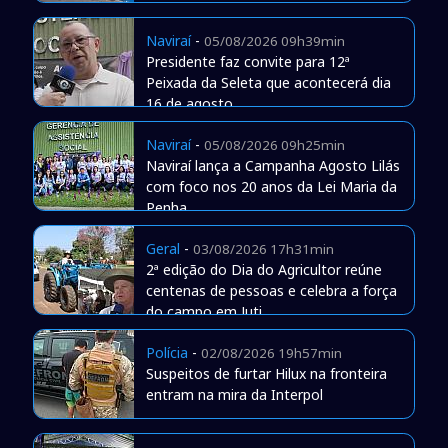
Naviraí
-
05/08/2026 09h39min
Presidente faz convite para 12ª
Peixada da Seleta que acontecerá dia
16 de agosto
Naviraí
-
05/08/2026 09h25min
Naviraí lança a Campanha Agosto Lilás
com foco nos 20 anos da Lei Maria da
Penha
Geral
-
03/08/2026 17h31min
2ª edição do Dia do Agricultor reúne
centenas de pessoas e celebra a força
do campo em Juti
Polícia
-
02/08/2026 19h57min
Suspeitos de furtar Hilux na fronteira
entram na mira da Interpol