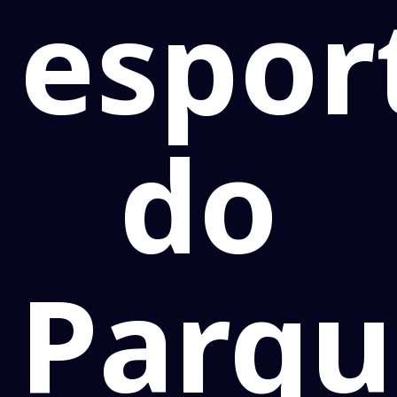
espor
do
Parqu