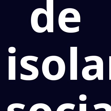
de
isol
socia