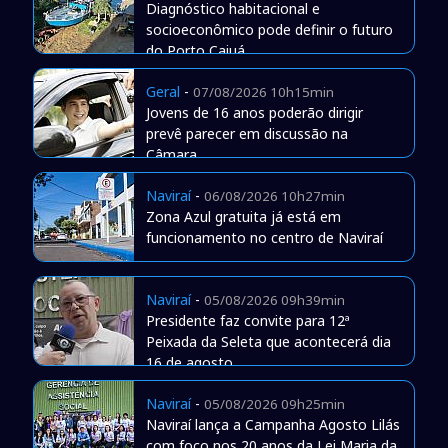
Diagnóstico habitacional e
socioeconômico pode definir o futuro
do Porto Caiuá
Geral
-
07/08/2026 10h15min
Jovens de 16 anos poderão dirigir
prevê parecer em discussão na
Câmara
Naviraí
-
06/08/2026 10h27min
Zona Azul gratuita já está em
funcionamento no centro de Naviraí
Naviraí
-
05/08/2026 09h39min
Presidente faz convite para 12ª
Peixada da Seleta que acontecerá dia
16 de agosto
Naviraí
-
05/08/2026 09h25min
Naviraí lança a Campanha Agosto Lilás
com foco nos 20 anos da Lei Maria da