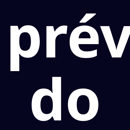
prév
do