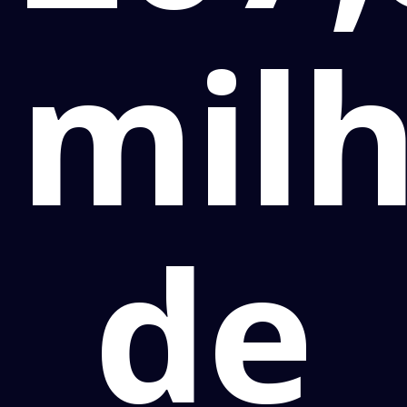
mil
de