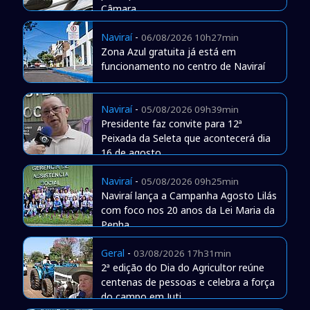
Câmara
Naviraí
-
06/08/2026 10h27min
Zona Azul gratuita já está em
funcionamento no centro de Naviraí
Naviraí
-
05/08/2026 09h39min
Presidente faz convite para 12ª
Peixada da Seleta que acontecerá dia
16 de agosto
Naviraí
-
05/08/2026 09h25min
Naviraí lança a Campanha Agosto Lilás
com foco nos 20 anos da Lei Maria da
Penha
Geral
-
03/08/2026 17h31min
2ª edição do Dia do Agricultor reúne
centenas de pessoas e celebra a força
do campo em Juti