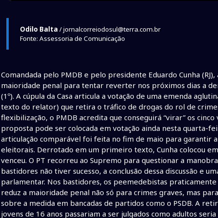
Odilo Balta
/ jornalcorreiodosul@terra.com.br
Fonte: Assessoria de Comunicação
Comandada pelo PMDB e pelo presidente Eduardo Cunha (RJ), 
maioridade penal para tentar reverter nos próximos dias a de
(1º). A cúpula da Casa articula a votação de uma emenda agluti
texto do relator) que retira o tráfico de drogas do rol de cri
flexibilização, o PMDB acredita que conseguirá “virar” os cinc
proposta pode ser colocada em votação ainda nesta quarta-feir
articulação comparável foi feita no fim de maio para garanti
eleitorais. Derrotado em um primeiro texto, Cunha colocou e
venceu. O PT recorreu ao Supremo para questionar a manobra
bastidores não tiver sucesso, a conclusão dessa discussão e u
parlamentar. Nos bastidores, os peemedebistas praticamente 
reduz a maioridade penal não só para crimes graves, mas par
sobre a medida em bancadas de partidos como o PSDB. A retirad
jovens de 16 anos passariam a ser julgados como adultos seri