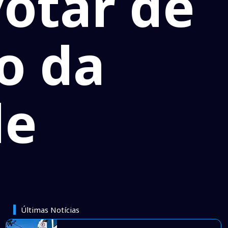
votar de
o da
de
Últimas Notícias