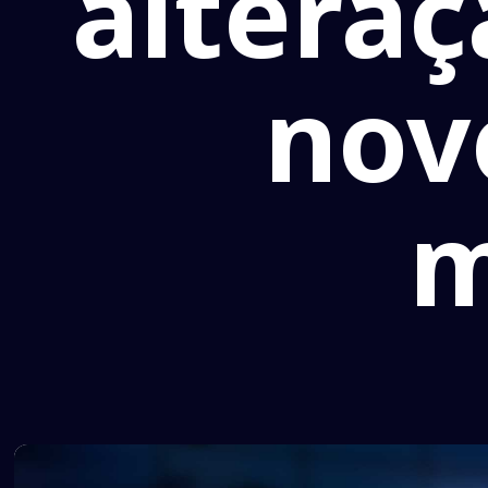
alteraç
nov
m