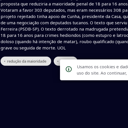
proposta que reduziria a maioridade penal de 18 para 16 anos
Votaram a favor 303 deputados, mas eram necessários 308 par
projeto rejeitado tinha apoio de Cunha, presidente da Casa, qu
de uma negociação com deputados tucanos. O texto que serviu 
Ferreira (PSDB-SP). O texto derrotado na madrugada pretendia 
18 para 16 anos para crimes hediondos (como estupro e latrocí
doloso (quando há intenção de matar), roubo qualificado (quan
grave ou seguida de morte. UOL
• redução da maioridade
• câmara
Usamos os cookies e dad
uso do site. Ao continua
Qualidade na Informação