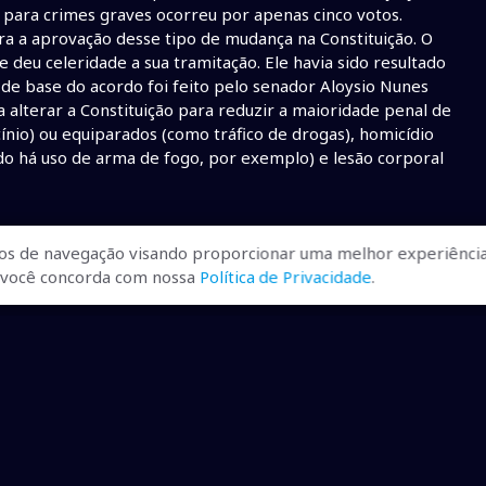
 para crimes graves ocorreu por apenas cinco votos.
a a aprovação desse tipo de mudança na Constituição. O
e deu celeridade a sua tramitação. Ele havia sido resultado
de base do acordo foi feito pelo senador Aloysio Nunes
alterar a Constituição para reduzir a maioridade penal de
nio) ou equiparados (como tráfico de drogas), homicídio
do há uso de arma de fogo, por exemplo) e lesão corporal
os de navegação visando proporcionar uma melhor experiência
r, você concorda com nossa
Política de Privacidade
.