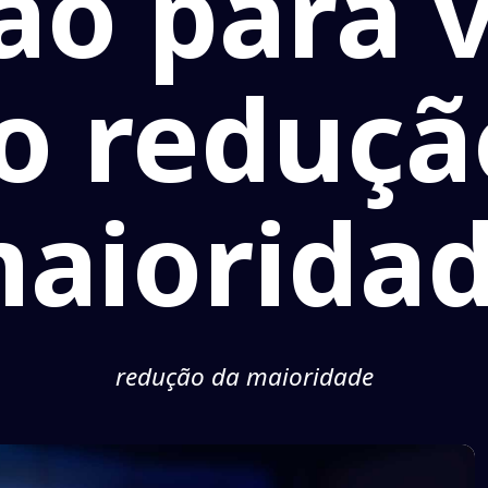
ão para 
o reduçã
aiorida
redução da maioridade