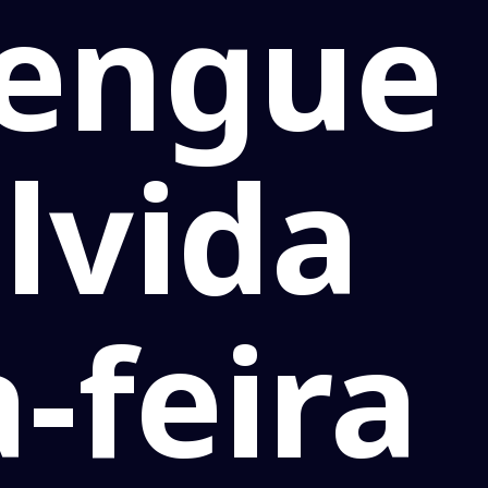
dengue
lvida
-feira