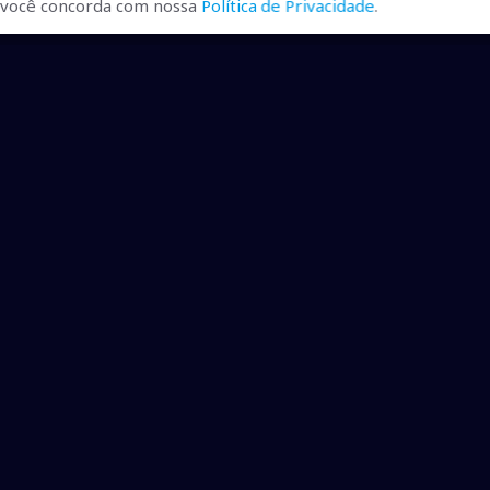
r, você concorda com nossa
Política de Privacidade
.
ualizadas, pra você ficar bem
ibilizados.