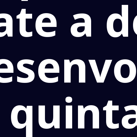
te a 
desenvo
 quinta