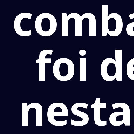
comba
foi 
nesta