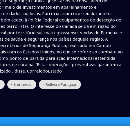
ça e Segurança Pública, José Carlos Barbosa, além do
por meio de investimentos em aparelhamento e
 de dados sigilosos. Parceria assim ocorreu durante os
mbém cedeu à Polícia Federal equipamentos de detecção de
ues terroristas. O interesse do Canadá se dá em razão do
il por território sul-mato-grossense, vindas do Paraguai e
s de saúde e segurança nos países daquela região. A
ecretários de Segurança Pública, realizado em Campo
país com os Estados Unidos, no que se refere ao combate ao
como ponto de partida para ação internacional estendida
dores de cocaína. “Estas operações preventivas garantem a
izado”, disse. CorreiodoEstado
• fronteiras
• Bolívia e Paraguai