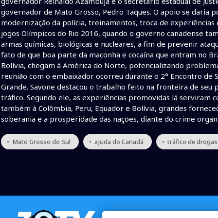
governador Reinaldo Azambuja e o secretário estadual de Justi
governador de Mato Grosso, Pedro Taques. O apoio se daria 
modernização da polícia, treinamentos, troca de experiências e
jogos Olímpicos do Rio 2016, quando o governo canadense ta
armas químicas, biológicas e nucleares, a fim de prevenir ataq
fato de que boa parte da maconha e cocaína que entram no Bras
Bolívia, chegam à América do Norte, potencializando problema
reunião com o embaixador ocorreu durante o 2° Encontro de S
Grande. Savone destacou o trabalho feito na fronteira de seu 
tráfico. Segundo ele, as experiências promovidas lá serviram 
também à Colômbia, Peru, Equador e Bolívia, grandes fornece
soberania e a prosperidade das nações, diante do crime organ
• Mato Grosso do Sul
• ajuda do Canadá
• tráfico de drogas