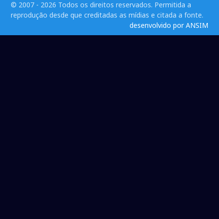
© 2007 - 2026 Todos os direitos reservados. Permitida a
reprodução desde que creditadas as mídias e citada a fonte.
desenvolvido por ANSIM