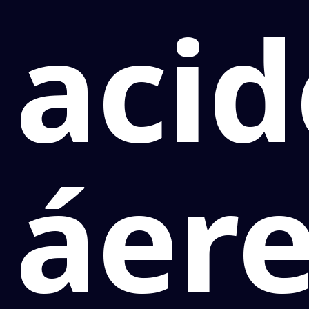
aci
áer