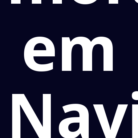
em
Navi