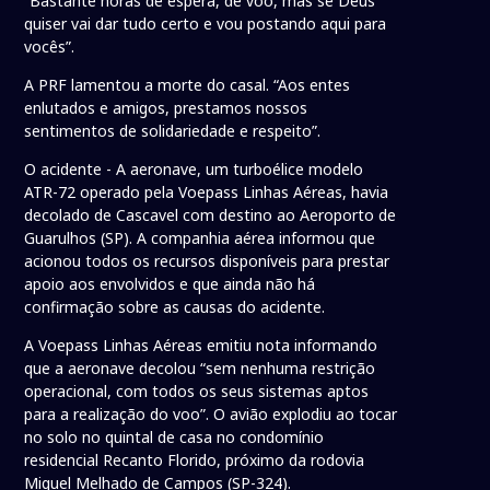
“Bastante horas de espera, de voo, mas se Deus
quiser vai dar tudo certo e vou postando aqui para
vocês”.
A PRF lamentou a morte do casal. “Aos entes
enlutados e amigos, prestamos nossos
sentimentos de solidariedade e respeito”.
O acidente - A aeronave, um turboélice modelo
ATR-72 operado pela Voepass Linhas Aéreas, havia
decolado de Cascavel com destino ao Aeroporto de
Guarulhos (SP). A companhia aérea informou que
acionou todos os recursos disponíveis para prestar
apoio aos envolvidos e que ainda não há
confirmação sobre as causas do acidente.
A Voepass Linhas Aéreas emitiu nota informando
que a aeronave decolou “sem nenhuma restrição
operacional, com todos os seus sistemas aptos
para a realização do voo”. O avião explodiu ao tocar
no solo no quintal de casa no condomínio
residencial Recanto Florido, próximo da rodovia
Miguel Melhado de Campos (SP-324).