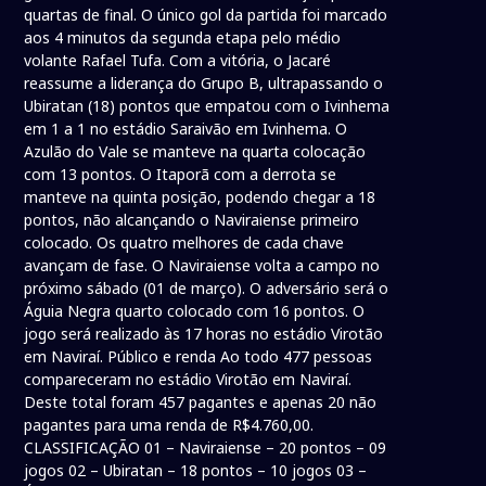
quartas de final. O único gol da partida foi marcado
aos 4 minutos da segunda etapa pelo médio
volante Rafael Tufa. Com a vitória, o Jacaré
reassume a liderança do Grupo B, ultrapassando o
Ubiratan (18) pontos que empatou com o Ivinhema
em 1 a 1 no estádio Saraivão em Ivinhema. O
Azulão do Vale se manteve na quarta colocação
com 13 pontos. O Itaporã com a derrota se
manteve na quinta posição, podendo chegar a 18
pontos, não alcançando o Naviraiense primeiro
colocado. Os quatro melhores de cada chave
avançam de fase. O Naviraiense volta a campo no
próximo sábado (01 de março). O adversário será o
Águia Negra quarto colocado com 16 pontos. O
jogo será realizado às 17 horas no estádio Virotão
em Naviraí. Público e renda Ao todo 477 pessoas
compareceram no estádio Virotão em Naviraí.
Deste total foram 457 pagantes e apenas 20 não
pagantes para uma renda de R$4.760,00.
CLASSIFICAÇÃO 01 – Naviraiense – 20 pontos – 09
jogos 02 – Ubiratan – 18 pontos – 10 jogos 03 –