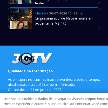
lentes
Naviraí
-
30/07/2026 10h39min
Empresária aqui de Naviraí morre em
acidente na MS 475
Qualidade na Informação
As principais notícias, as mais relevantes, a todo o tempo,
atualizadas, pra você ficar bem informado.
On-line desde 01 de julho de 2007
O JCSul Não se responsabiliza pelo uso das informações
Usamos os cookies e dados de navegação visando proporcionar 
econômicas/clima disponibilizados.
melhor experiência durante o uso do site. Ao continuar, você con