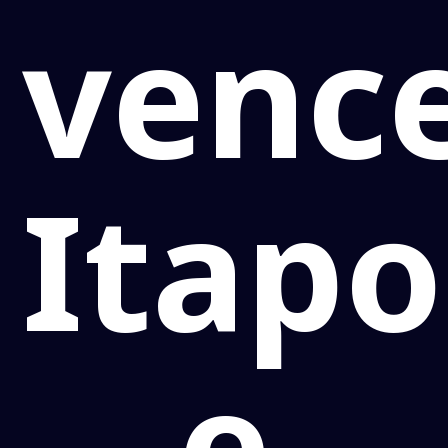
venc
Itapo
e