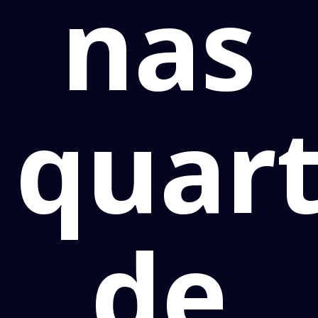
nas
quar
de