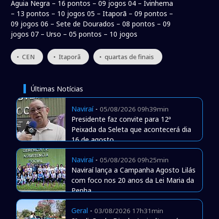
Águia Negra – 16 pontos – 09 jogos 04 – Ivinhema
– 13 pontos – 10 jogos 05 – Itaporã – 09 pontos –
09 jogos 06 – Sete de Dourados – 08 pontos – 09
jogos 07 – Urso – 05 pontos – 10 jogos
• CEN
• Itaporã
• quartas de finais
Últimas Notícias
Naviraí
-
05/08/2026 09h39min
Presidente faz convite para 12ª
Peixada da Seleta que acontecerá dia
16 de agosto
Naviraí
-
05/08/2026 09h25min
Naviraí lança a Campanha Agosto Lilás
com foco nos 20 anos da Lei Maria da
Penha
Geral
-
03/08/2026 17h31min