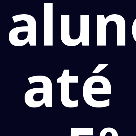
alun
até