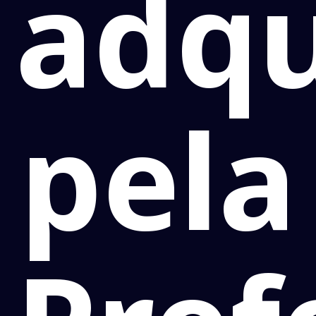
adqu
pela