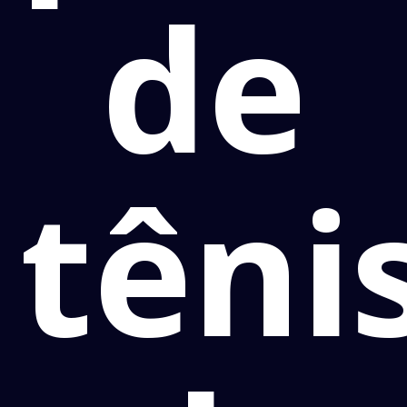
de
têni