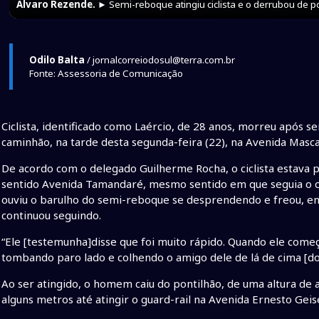
Álvaro Rezende.
► Semi-reboque atingiu ciclista e o derrubou de po
Odilo Balta
/ jornalcorreiodosul@terra.com.br
Fonte: Assessoria de Comunicação
Ciclista, identificado como Laércio, de 28 anos, morreu após
caminhão, na tarde desta segunda-feira (22), na Avenida Mas
De acordo com o delegado Guilherme Rocha, o ciclista estava
sentido Avenida Tamandaré, mesmo sentido em que seguia o ca
ouviu o barulho do semi-reboque se desprendendo e freou, enq
continuou seguindo.
“Ele [testemunha]disse que foi muito rápido. Quando ele começou
tombando paro lado e colhendo o amigo dele de lá de cima [do 
Ao ser atingido, o homem caiu do pontilhão, de uma altura de
alguns metros até atingir o guard-rail na Avenida Ernesto Geise