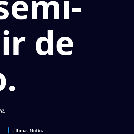
semi-
ir de
.
e.
Últimas Notícias