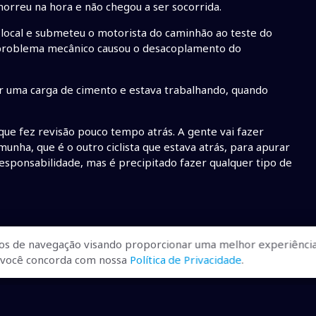
orreu na hora e não chegou a ser socorrida.
o local e submeteu o motorista do caminhão ao teste do
 problema mecânico causou o desacoplamento do
r uma carga de cimento e estava trabalhando, quando
 que fez revisão pouco tempo atrás. A gente vai fazer
munha, que é o outro ciclista que estava atrás, para apurar
esponsabilidade, mas é precipitado fazer qualquer tipo de
os de navegação visando proporcionar uma melhor experiência
r, você concorda com nossa
Política de Privacidade
.