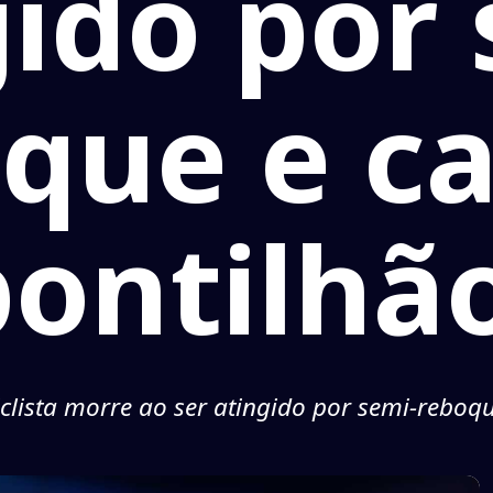
gido por 
que e ca
pontilhão
iclista morre ao ser atingido por semi-reboqu