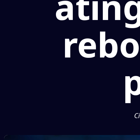
atin
rebo
C