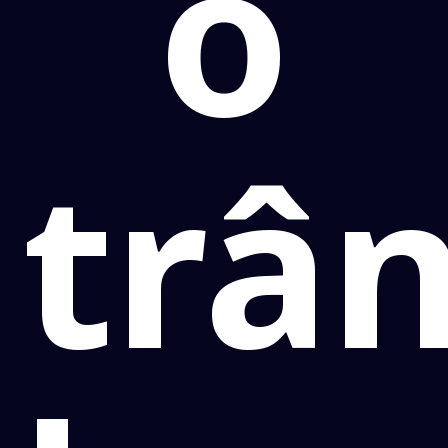
o
trân