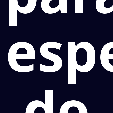
espe
do