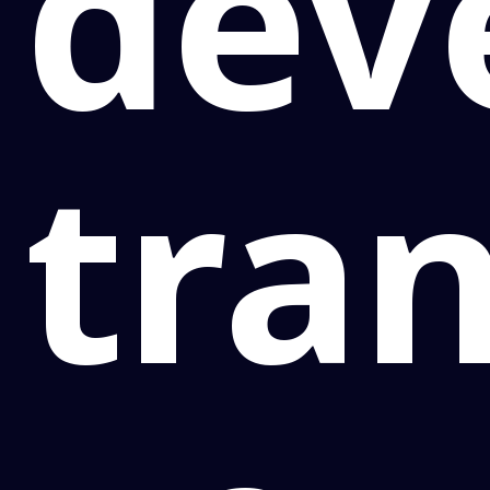
de
tra