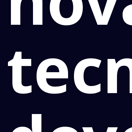
nov
tec