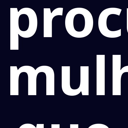
proc
mul