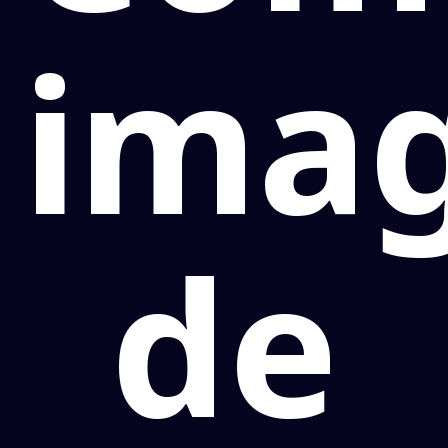
ima
de