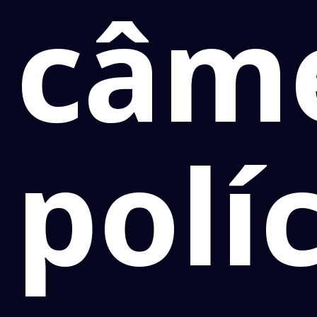
câme
polí