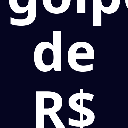
de
R$