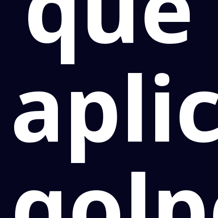
que
apli
golp