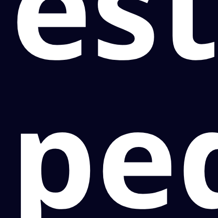
es
pe