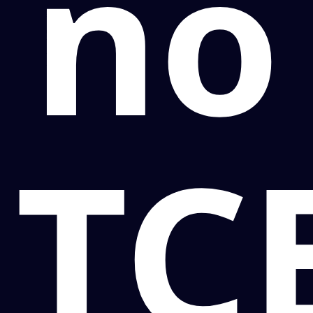
no
TC