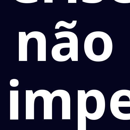
não
imp