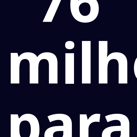
76
milh
para