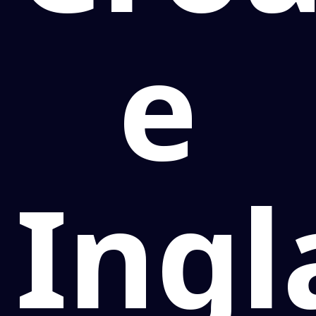
e
Ingl