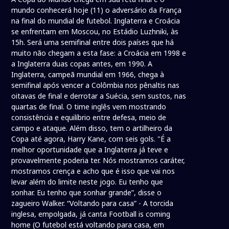
mundo conhecerá hoje (11) o adversário da França
na final do mundial de futebol. Inglaterra e Croácia
se enfrentam em Moscou, no Estádio Luzhniki, às
15h. Será uma semifinal entre dois países que há
muito não chegam a esta fase: a Croácia em 1998 e
a Inglaterra duas copas antes, em 1990. A
Inglaterra, campeã mundial em 1966, chega à
semifinal após vencer a Colômbia nos pênaltis nas
oitavas de final e derrotar a Suécia, sem sustos, nas
quartas de final. O time inglês vem mostrando
consistência e equilíbrio entre defesa, meio de
campo e ataque. Além disso, tem o artilheiro da
Copa até agora, Harry Kane, com seis gols. "É a
melhor oportunidade que a Inglaterra já teve e
provavelmente poderia ter. Nós mostramos caráter,
mostramos crença e acho que é isso que vai nos
levar além do limite neste jogo. Eu tenho que
sonhar. Eu tenho que sonhar grande”, disse o
zagueiro Walker. “Voltando para casa” - A torcida
inglesa, empolgada, já canta Football is coming
home (O futebol está voltando para casa, em