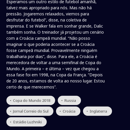
Esperamos um outro estilo de futebol amanhã,
talvez mais apropriado para nós. Mas não há
pressão. Jogaremos relaxados, viemos para
desfrutar do futebol”, disse, na coletiva de
imprensa. E se Walker fala em sonhar grande, Dalic
também sonha. O treinador já projetou um cenário
com a Croácia campeã mundial. “Não posso
imaginar o que poderia acontecer se a Croácia
fosse campeã mundial. Provavelmente ninguém
trabalharia por dias”, disse. Para ele, a Croácia é
merecedora de voltar a uma semifinal de Copa do
Mundo. A primeira – e última – vez que chegou a
essa fase foi em 1998, na Copa da França. “Depois
de 20 anos, estamos de volta ao nosso lugar. Estou
certo de que merecemos”.
• Copa do Mundo 2018
• Russia
• Jornal Correio do Sul
• Croácia
• Inglaterra
• Estádio Luzhniki