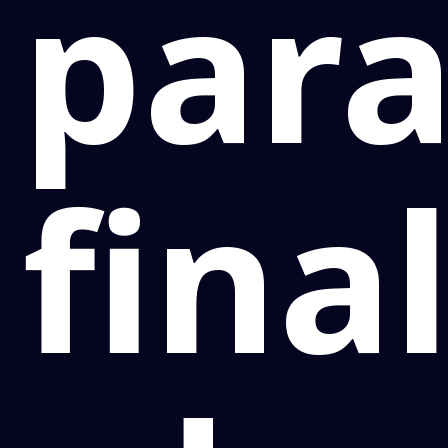
par
fina