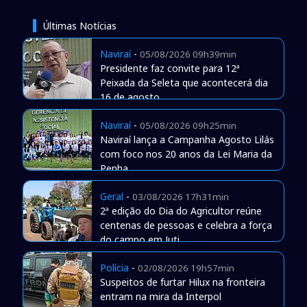
Últimas Notícias
Naviraí
-
05/08/2026 09h39min
Presidente faz convite para 12ª
Peixada da Seleta que acontecerá dia
16 de agosto
Naviraí
-
05/08/2026 09h25min
Naviraí lança a Campanha Agosto Lilás
com foco nos 20 anos da Lei Maria da
Penha
Geral
-
03/08/2026 17h31min
2ª edição do Dia do Agricultor reúne
centenas de pessoas e celebra a força
do campo em Juti
Polícia
-
02/08/2026 19h57min
Suspeitos de furtar Hilux na fronteira
entram na mira da Interpol