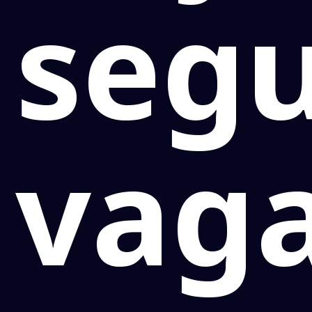
seg
vag