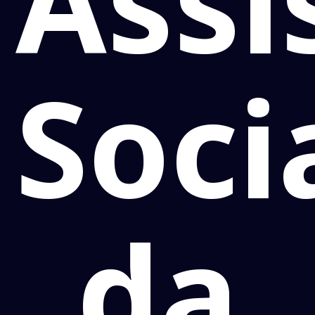
Assi
Soci
da