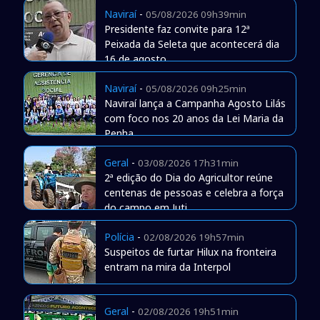
Naviraí
-
05/08/2026 09h39min
Presidente faz convite para 12ª
Peixada da Seleta que acontecerá dia
16 de agosto
Naviraí
-
05/08/2026 09h25min
Naviraí lança a Campanha Agosto Lilás
com foco nos 20 anos da Lei Maria da
Penha
Geral
-
03/08/2026 17h31min
2ª edição do Dia do Agricultor reúne
centenas de pessoas e celebra a força
do campo em Juti
Polícia
-
02/08/2026 19h57min
Suspeitos de furtar Hilux na fronteira
entram na mira da Interpol
Geral
-
02/08/2026 19h51min