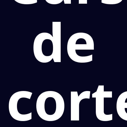
de
cort