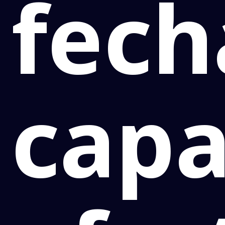
fec
capa