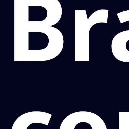
Bra
co