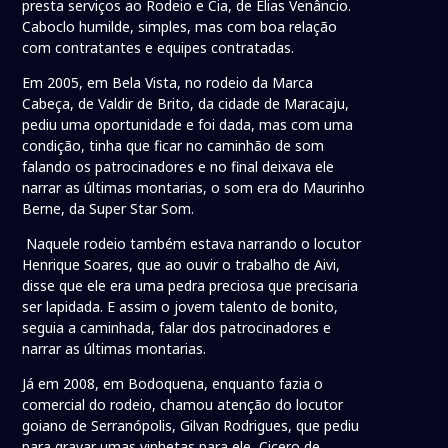
presta serviços ao Rodeio e Cia, de Elias Venâncio.
Caboclo humilde, simples, mas com boa relação
com contratantes e equipes contratadas.
Em 2005, em Bela Vista, no rodeio da Marca
Cabeça, de Valdir de Brito, da cidade de Maracaju,
pediu uma oportunidade e foi dada, mas com uma
condição, tinha que ficar no caminhão de som
falando os patrocinadores e no final deixava ele
narrar as últimas montarias, o som era do Maurinho
Berne, da Super Star Som.
Naquele rodeio também estava narrando o locutor
Henrique Soares, que ao ouvir o trabalho de Aivi,
disse que ele era uma pedra preciosa que precisaria
ser lapidada. E assim o jovem talento de bonito,
seguia a caminhada, falar dos patrocinadores e
narrar as últimas montarias.
Já em 2008, em Bodoquena, enquanto fazia o
comercial do rodeio, chamou atenção do locutor
goiano de Serranópolis, Gilvan Rodrigues, que pediu
para gravar umas vinhetas para ele, Cicero de