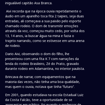
inigualável capitão Asa Branca.
Aivi recorda que na época ouvia repetidamente o
áudio em um aparelho toca fita 2 taipies, seja duas
entradas, ali começava a sua paixão pelo esporte
chamado rodeio. O dom de transmitir emoções
através da voz, começou muito cedo, por volta dos
13, 14 anos, ia buscar água na mina e fazia o
trajeto narrando, como se estivesse em uma arena
de rodeio.
Dario Aivi, observando o dom do filho, lhe
presenteou com uma fita K 7 com narrações da
lenda do rodeio Brasileiro, Zé do Prato, gravado
durante rodeio em Adamantina, no interior paulista.
Brincava de narrar, com equipamentos que na
maioria das vezes, não tinha uma boa qualidade,
mas quem o ouvia, notava que tinha ‘’futuro’’.
Em 2001, quando estudava na escola Estadual Luiz
da Costa Falcão, teve a oportunidade de se
apresentar em público, foi quando o professor de