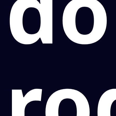
do
ro