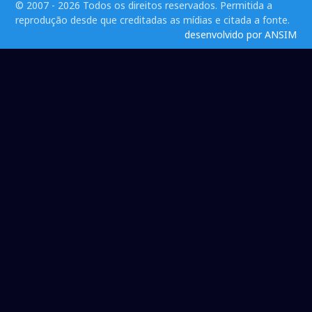
© 2007 - 2026 Todos os direitos reservados. Permitida a
reprodução desde que creditadas as mídias e citada a fonte.
desenvolvido por ANSIM