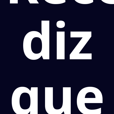
diz
que