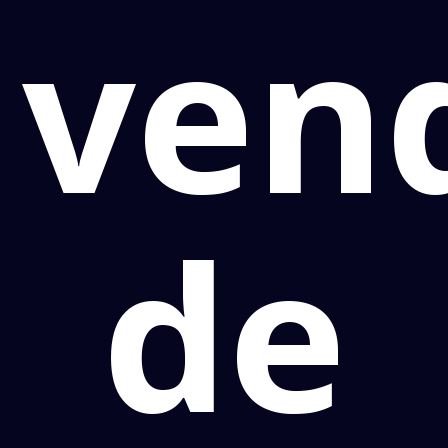
ven
de