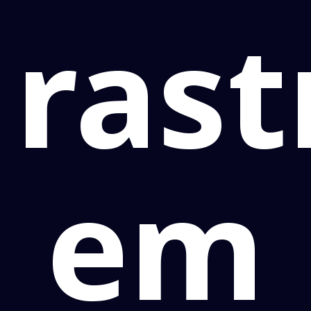
ras
em