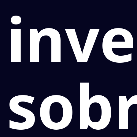
inve
sob