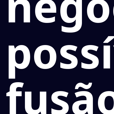
nego
possí
fusã