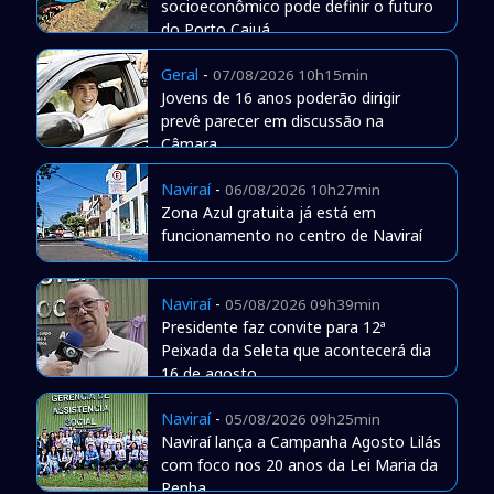
socioeconômico pode definir o futuro
do Porto Caiuá
Geral
-
07/08/2026 10h15min
Jovens de 16 anos poderão dirigir
prevê parecer em discussão na
Câmara
Naviraí
-
06/08/2026 10h27min
Zona Azul gratuita já está em
funcionamento no centro de Naviraí
Naviraí
-
05/08/2026 09h39min
Presidente faz convite para 12ª
Peixada da Seleta que acontecerá dia
16 de agosto
Naviraí
-
05/08/2026 09h25min
Naviraí lança a Campanha Agosto Lilás
com foco nos 20 anos da Lei Maria da
Penha