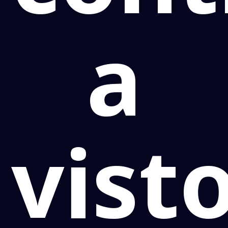
a
vist