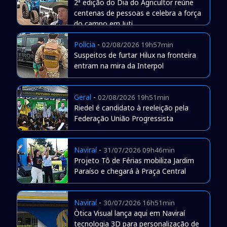
2ª edição do Dia do Agricultor reúne
centenas de pessoas e celebra a força
do campo em Juti
Polícia
-
02/08/2026 19h57min
Suspeitos de furtar Hilux na fronteira
entram na mira da Interpol
Geral
-
02/08/2026 19h51min
Riedel é candidato à reeleição pela
Federação União Progressista
Naviraí
-
31/07/2026 09h46min
Projeto Tô de Férias mobiliza Jardim
Paraíso e chegará à Praça Central
Naviraí
-
30/07/2026 16h51min
Òtica Visual lança aqui em Naviraí
tecnologia 3D para personalização de