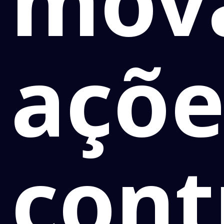
mov
açõe
cont