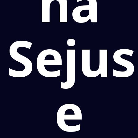
na
Seju
e