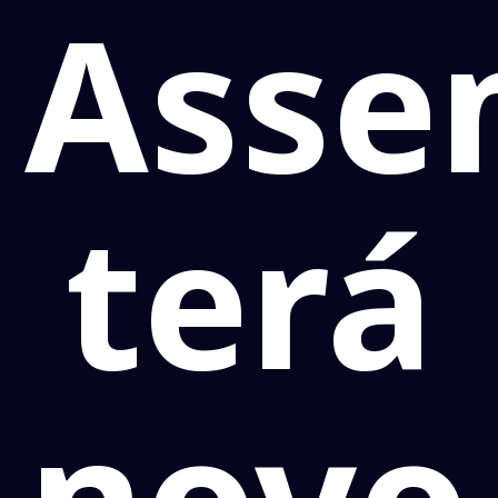
Asse
terá
novo