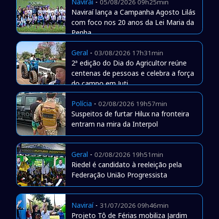
Naviraí
-
05/08/2026 09h25min
Naviraí lança a Campanha Agosto Lilás
com foco nos 20 anos da Lei Maria da
Penha
Geral
-
03/08/2026 17h31min
2ª edição do Dia do Agricultor reúne
centenas de pessoas e celebra a força
do campo em Juti
Polícia
-
02/08/2026 19h57min
Suspeitos de furtar Hilux na fronteira
entram na mira da Interpol
Geral
-
02/08/2026 19h51min
Riedel é candidato à reeleição pela
Federação União Progressista
Naviraí
-
31/07/2026 09h46min
Projeto Tô de Férias mobiliza Jardim