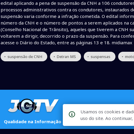
edital aplicando a pena de suspensão da CNH a 106 condutore
processos administrativos contra os condutores, instaurados d
suspensão varia conforme a infração cometida. O edital info
número da CNH e o número de pontos a serem aplicados na car
(Conselho Nacional de Trânsito), aqueles que tiverem a CNH 
voltarem a dirigir, decorrido o prazo da suspensão. Para confer
acesse o Diário do Estado, entre as páginas 13 e 18. midiamax
• suspensão de CNH
• Detran MS
• suspensas
• moto
Usamos os cookies e dad
uso do site. Ao continua
Qualidade na Informação
As principais notícias, as mais relevantes, a todo o tempo, at