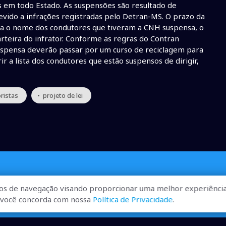
s em todo Estado. As suspensões são resultado de
evido a infrações registradas pelo Detran-MS. O prazo da
rma o nome dos condutores que tiveram a CNH suspensa, o
teira do infrator. Conforme as regras do Contran
suspensa deverão passar por um curso de reciclagem para
ir a lista dos condutores que estão suspensos de dirigir,
ristas
• projeto de lei
os de navegação visando proporcionar uma melhor experiência
r, você concorda com nossa
Política de Privacidade
.
ualizadas, pra você ficar bem