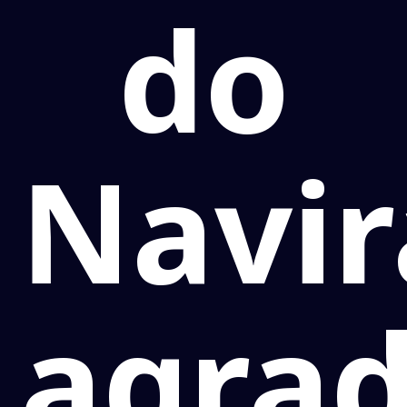
do
Navir
agra