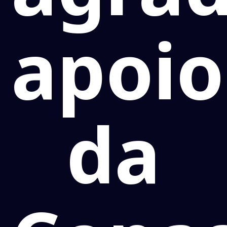
apoio
da