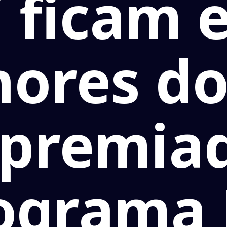
 ficam 
hores do
 premia
ograma