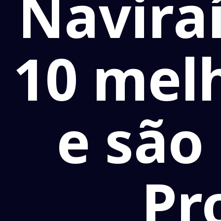
Naviraí
10 mel
e são
Pr