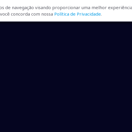
ferecer ensino de qualidade para todos os alunos,
os de navegação visando proporcionar uma melhor experiência
cação para que possam oferecer o melhor ensino possível”,
r, você concorda com nossa
Política de Privacidade
.
ça”, é uma ação do Governo do Estado que busca auxiliar os
anças da rede pública de ensino, premiando as melhores
efeitura de Naviraí - MS