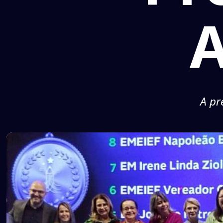
A
A pr