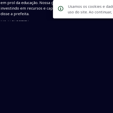
em prol da educação. Nossa gestão seguirá comprometida em o
Usamos os cookies e dad
investindo em recursos e capacitando os profissionais da edu
uso do site. Ao continua
disse a prefeita.
MS ALFABETIZA
O programa “MS Alfabetiza – Todos pela Alfabetização da Crian
79 municípios de Mato Grosso do Sul na alfabetização das cri
práticas e as escolas que se destacaram.
Com informações de Júnior Lopes/Assessoria de Imprensa | Pr
•