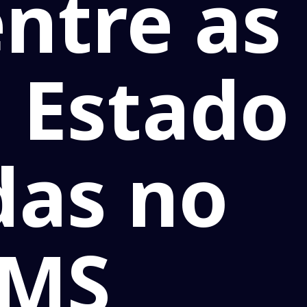
entre as
 Estado
das no
 MS