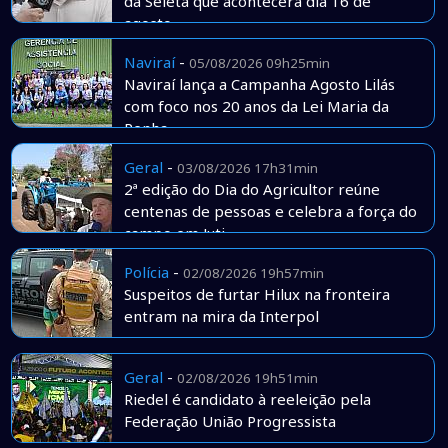
da Seleta que acontecerá dia 16 de
agosto
Naviraí
-
05/08/2026 09h25min
Naviraí lança a Campanha Agosto Lilás
com foco nos 20 anos da Lei Maria da
Penha
Geral
-
03/08/2026 17h31min
2ª edição do Dia do Agricultor reúne
centenas de pessoas e celebra a força do
campo em Juti
Polícia
-
02/08/2026 19h57min
Suspeitos de furtar Hilux na fronteira
entram na mira da Interpol
Geral
-
02/08/2026 19h51min
Riedel é candidato à reeleição pela
Federação União Progressista