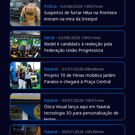
Polícia
-
02/08/2026 19h57min
Suspeitos de furtar Hilux na fronteira
entram na mira da Interpol
Geral
-
02/08/2026 19h51min
Riedel é candidato à reeleição pela
Federação União Progressista
Naviraí
-
31/07/2026 09h46min
Projeto Tô de Férias mobiliza Jardim
Paraíso e chegará à Praça Central
Naviraí
-
30/07/2026 16h51min
Òtica Visual lança aqui em Naviraí
tecnologia 3D para personalização de
lentes
Naviraí
-
30/07/2026 10h39min