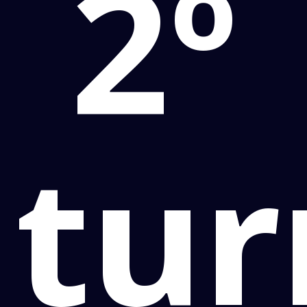
2º
tur