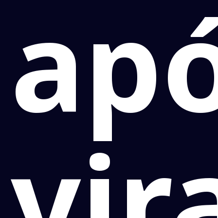
ap
vir