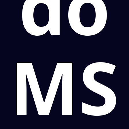
do
MS