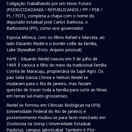
Coligação Trabalhando por um Novo Futuro
(PSDB/CIDADANIA / REPUBLICANOS / PP / PSB /
PL / PDT), completa a chapa com o nome do
deputado estadual José Carlos Barbosa, o
Barbosinha (PP), como vice-governador.
Esposa Mônica, com os filhos Rafael e Marcela, ao
lado Eduardo Riedel e o border collie da família,
Luke Skywalker. (Foto: Arquivo pessoal)
Perfil – Eduardo Riedel nasceu em 5 de julho de
1969. É carioca e filho do meio da tradicional família
Corrêa de Maracaju, proprietária da Sapé Agro. Os
pais Seila Garcia Côrrea e Nelson Riedel se
mudaram para o Rio de Janeiro, mas faziam
questão de trazer toda a família para curtir as férias
em terras sul-mato-grossenses.
Riedel se formou em Ciências Biológicas na UFRJ
(Universidade Federal do Rio de Janeiro) e
posteriormente mudou-se para fazer mestrado em
Zootecnia na Unesp ( Universidade Estadual
Paulista), campus Jaboticabal. Também é Pós-