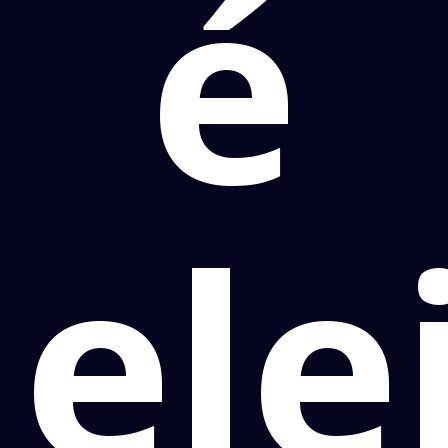
é
ele