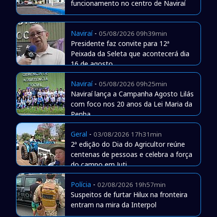
funcionamento no centro de Naviraí
Naviraí
-
05/08/2026 09h39min
Presidente faz convite para 12ª
Peixada da Seleta que acontecerá dia
16 de agosto
Naviraí
-
05/08/2026 09h25min
Naviraí lança a Campanha Agosto Lilás
com foco nos 20 anos da Lei Maria da
Penha
Geral
-
03/08/2026 17h31min
2ª edição do Dia do Agricultor reúne
centenas de pessoas e celebra a força
do campo em Juti
Polícia
-
02/08/2026 19h57min
Suspeitos de furtar Hilux na fronteira
entram na mira da Interpol