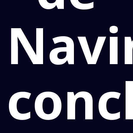
Navi
conc