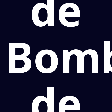
de
Bomb
de