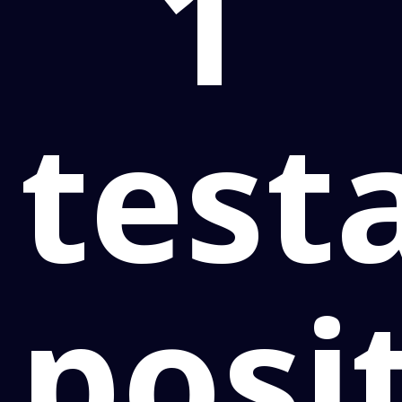
1
test
posi