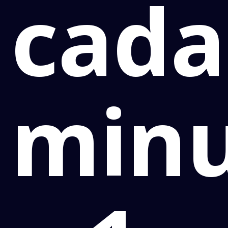
cada
min