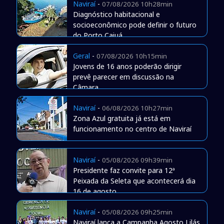
Naviraí
-
07/08/2026 10h28min
Diagnóstico habitacional e
socioeconômico pode definir o futuro
do Porto Caiuá
Geral
-
07/08/2026 10h15min
Jovens de 16 anos poderão dirigir
prevê parecer em discussão na
Câmara
Naviraí
-
06/08/2026 10h27min
Zona Azul gratuita já está em
funcionamento no centro de Naviraí
Naviraí
-
05/08/2026 09h39min
Presidente faz convite para 12ª
Peixada da Seleta que acontecerá dia
16 de agosto
Naviraí
-
05/08/2026 09h25min
Naviraí lança a Campanha Agosto Lilás