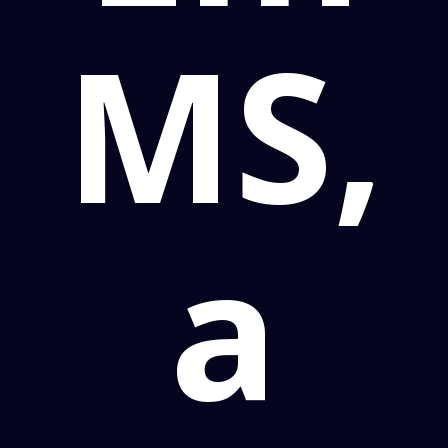
MS,
a