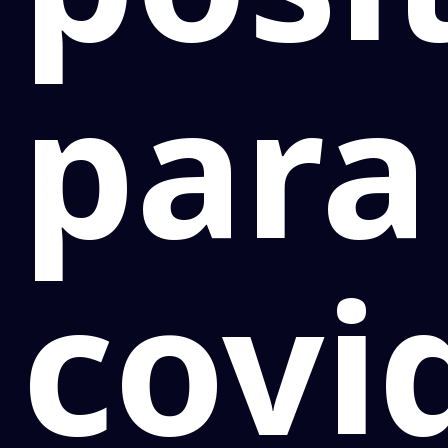
para
covi