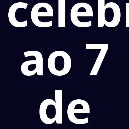
celeb
ao 7
de