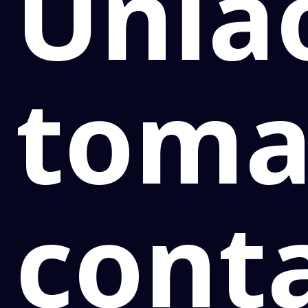
Uniã
toma
cont