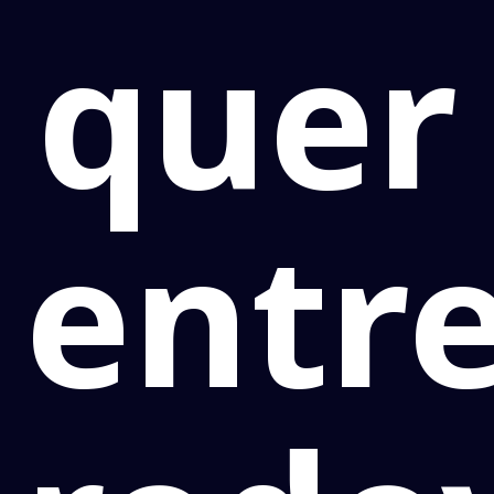
quer
entr