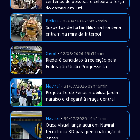
centenas de pessoas e celebra a força
do campo em Juti
Polícia
-
02/08/2026 19h57min
Suspeitos de furtar Hilux na fronteira
entram na mira da Interpol
Geral
-
02/08/2026 19h51min
Riedel é candidato à reeleição pela
Federação União Progressista
Naviraí
-
31/07/2026 09h46min
Projeto Tô de Férias mobiliza Jardim
Paraíso e chegará à Praça Central
Naviraí
-
30/07/2026 16h51min
Òtica Visual lança aqui em Naviraí
tecnologia 3D para personalização de
lentes