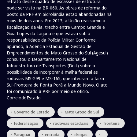
retrato desse quadro de escassez de estrutura
pode ser visto na BR-060. As obras de reforma do
posto da PRF em Sidrolândia estão abandonadas há
mais de dois anos. Em 2013, a União reassumiu a
fiscalização da via, trecho entre Campo Grande e
Guia Lopes da Laguna e que estava sob a
responsabilidade da Polícia Militar. Conforme
apurado, a Agência Estadual de Gestão de
Empreendimentos de Mato Grosso do Sul (Agesul)
consultou o Departamento Nacional de
Infraestrutura de Transportes (Dnit) sobre a
possibilidade de incorporar à malha federal as
rodovias MS-299 e MS-165, que integram a faixa
Sul-Fronteira de Ponta Porã a Mundo Novo. O ato
foi comunicado à PRF por meio de ofício.
CorreiodoEstado
• Governo do Estado
• Mato Groso do Sul
• federalização
• rodovias estaduais
• fronteira
• Paraguai
• entrada
• drogas
•