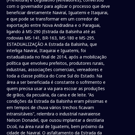
com o governador para agilizar o processo que deve
beneficiar diretamente Naviraí, Iguatemi e Itaquirai,
e que pode se transformar em um corredor de
exportação entre Nova Andradina e o Paraguai,
ligando á MS-290 (Estrada da Balsinha até as
rodovias MS-141, BR-163, MS-180 e MS-295.
ESTADUALIZAÇÃO A Estrada da Balsinha, que
interliga Naviraí, Itaquirai e Iguatemi, foi
estadualizada no final de 2014, após a mobilização
política que envolveu prefeitos, produtores rurais,
industrias, associações comerciais, vereadores e
toda a classe política do Cone Sul do Estado. Na
área a ser beneficiada é constante o sofrimento e
quem precisa usar a via para escoar as produções
de grãos, da pecuária, da cana e de leite. “As
condições da Estrada da Balsinha eram péssimas e
em tempos de chuva vários trechos ficavam
intransitáveis”, relembra o industrial naviraiense
Nelson Donadel, que ousou implantar a destilaria
Dcoil, na área rural de Iguatemi, bem próximo da
cidade de Naviraí. O asfaltamento da Estrada da