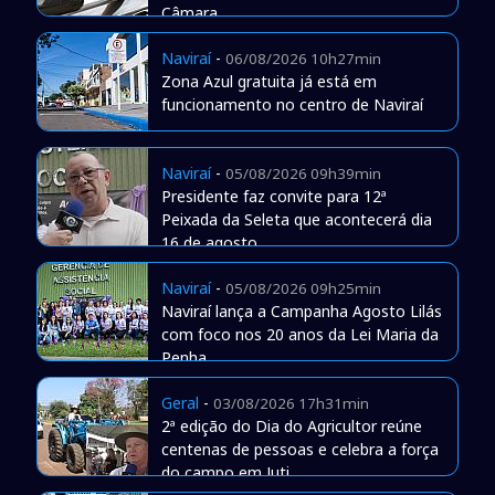
Câmara
Naviraí
-
06/08/2026 10h27min
Zona Azul gratuita já está em
funcionamento no centro de Naviraí
Naviraí
-
05/08/2026 09h39min
Presidente faz convite para 12ª
Peixada da Seleta que acontecerá dia
16 de agosto
Naviraí
-
05/08/2026 09h25min
Naviraí lança a Campanha Agosto Lilás
com foco nos 20 anos da Lei Maria da
Penha
Geral
-
03/08/2026 17h31min
2ª edição do Dia do Agricultor reúne
centenas de pessoas e celebra a força
do campo em Juti