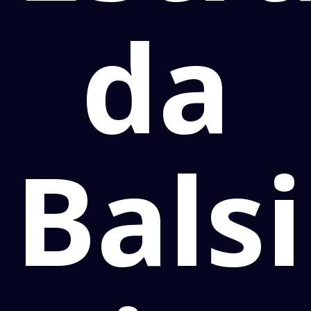
da
Bals