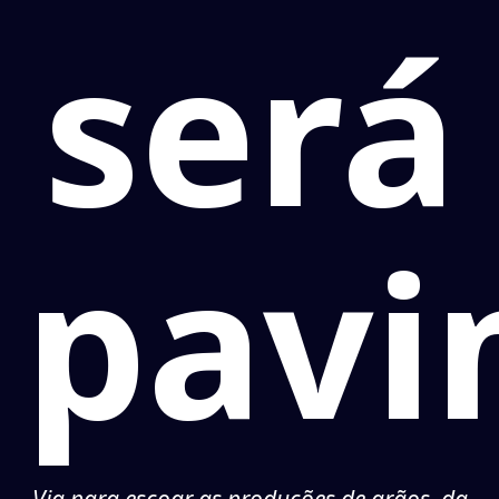
será
pavi