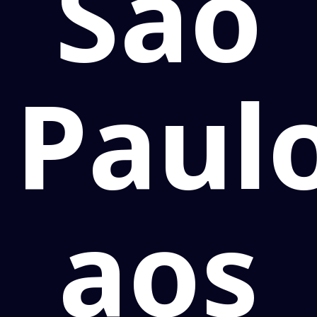
São
Paul
aos