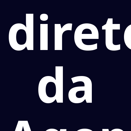
diret
da