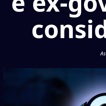
e ex-go
consi
As