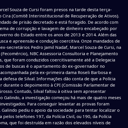
cel Souza de Cursi foram presos na tarde desta terça-
Cira (Comitê Interinstitucional de Recuperação de Ativos).
ado de prisão decretado e está foragido. De acordo com
squema de corrupção e lavagem de dinheiro encabeçado por
overno do Estado entre os anos de 2013 e 2014. Além das
sca e apreensão e condução coercitiva. Onze mandados de
x-secretários Pedro Jamil Nadaf, Marcel Souza de Cursi, na
 (Fecomércio), NBC Assessoria Consultoria e Planejamento
tos, que foram conduzidos coercitivamente até a Delegacia
vos de buscas é o apartamento do ex-governador no
 é acompanhada pela ex-primeira dama Roseli Barbosa e
defesa de Silval. Informações dão conta de que a Polícia
r durante o depoimento à CPI (Comissão Parlamentar de
rosso. Contudo, Silval faltou à oitiva sem apresentar
bio Galindo, a investigação começou há mais de quatro meses
investigados. Para conseguir levantar as provas foram
 Galindo pediu o apoio da sociedade para tentar localizar o
elos telefones 197, da Polícia Civil, ou 190, da Polícia
ma, que foi destruída em razão dos elevados níveis de