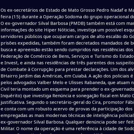
Os ex-secretários de Estado de Mato Grosso Pedro Nadaf e Mar
feira (15) durante a Operação Sodoma do grupo operacional do 
O ex-governador Silval Barbosa (PMDB) também está com mand
informações do site Hiper Nóticias, investiga um possível e
servidores públicos que ocuparam cargos de alto escalão do G
prisões expedidas, também foram decretados mandados de bu
busca e apreensão estão sendo cumpridos nas residências dos e
Federação de Comércio de Bens, Serviços e Turismo do Estado
e Invest, e ainda nas residências de três parentes dos suspei
de Combate à Corrupção para prestar declarações. Um dos al
BHairro Jardim das Américas, em Cuiabá. A ação dos policiais
pelos advogados Valber Melo e Ulisses Rabaneda, que atuam na 
Civil teria montado um esquema para prender o ex-governado
Inquérito) que investiga Renúncia e sonegação fiscal em Mato G
justificativa. Segundo o secretário-geral do Cira, promotor Fá
e conta com um robusto acervo de provas da participação dos 
empregadas as mais modernas técnicas de inteligência policial.
ex-governador Silval Barbosa. Qualquer denúncia pode ser feita p
Militar. O nome da operação é uma referência à cidade de Sodo