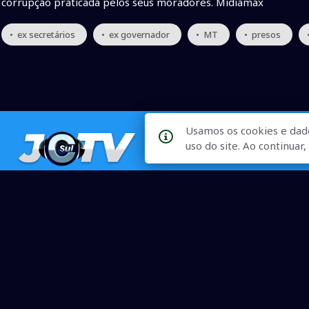
corrupção praticada pelos seus moradores. Midiamax
• ex secretários
• ex governador
• MT
• presos
Usamos os cookies e dad
uso do site. Ao continua
Qualidade na Informação
As principais notícias, as mais relevantes, a todo o tempo, at
informado.
On-line desde 01 de julho de 2007
O JCSul Não se responsabiliza pelo uso das informações econômicas/clima dispon
© 2007 - 2026 Todos os direitos reservados. Permitida a repro