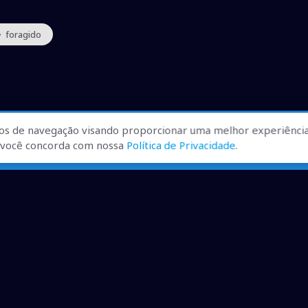
• foragido
os de navegação visando proporcionar uma melhor experiência
r, você concorda com nossa
Política de Privacidade
.
ualizadas, pra você ficar bem
ibilizados.
dução desde que creditadas as mídias e citada a fonte.