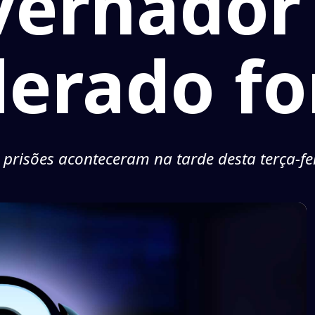
vernador
derado fo
 prisões aconteceram na tarde desta terça-fe