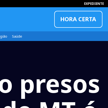
EXPEDIENTE
HORA CERTA
14:27:16
gião
Saúde
ão presos