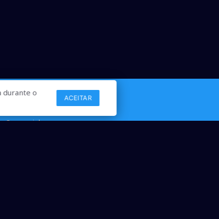
 durante o
ACEITAR
Links
Comercial
Contato
desenvolvido por ANSIM