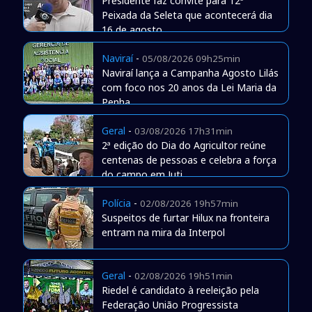
Presidente faz convite para 12ª
Peixada da Seleta que acontecerá dia
16 de agosto
Naviraí
-
05/08/2026 09h25min
Naviraí lança a Campanha Agosto Lilás
com foco nos 20 anos da Lei Maria da
Penha
Geral
-
03/08/2026 17h31min
2ª edição do Dia do Agricultor reúne
centenas de pessoas e celebra a força
do campo em Juti
Polícia
-
02/08/2026 19h57min
Suspeitos de furtar Hilux na fronteira
entram na mira da Interpol
Geral
-
02/08/2026 19h51min
Riedel é candidato à reeleição pela
Federação União Progressista