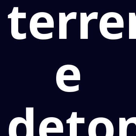
terre
e
deto