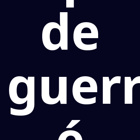
de
guer
é