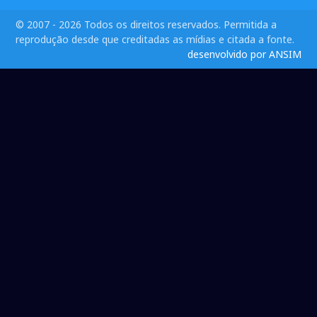
© 2007 - 2026 Todos os direitos reservados. Permitida a
reprodução desde que creditadas as mídias e citada a fonte.
desenvolvido por ANSIM