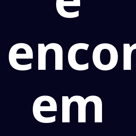
enco
em