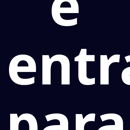
e
entr
para