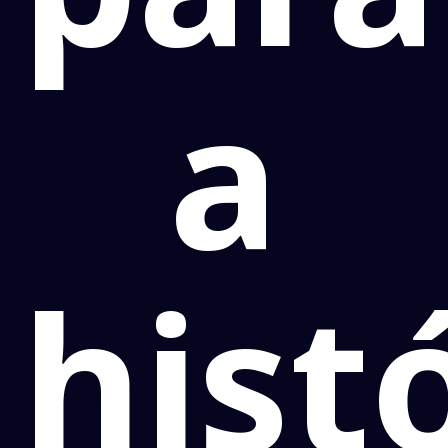
a
hist