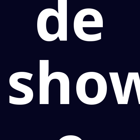
de
sho