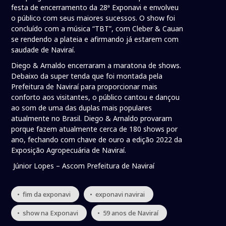
festa de encerramento da 28ª Exponavi e envolveu
o público com seus maiores sucessos. O show foi
concluído com a música “TBT”, com Cleber & Cauan
se rendendo a plateia e afirmando já estarem com
saudade de Naviraí.
Diego & Arnaldo encerraram a maratona de shows.
Debaixo da super tenda que foi montada pela
Prefeitura de Naviraí para proporcionar mais
conforto aos visitantes, o público cantou e dançou
ao som de uma das duplas mais populares
atualmente no Brasil. Diego & Arnaldo provaram
porque fazem atualmente cerca de 180 shows por
ano, fechando com chave de ouro a edição 2022 da
Exposição Agropecuária de Naviraí.
Júnior Lopes – Ascom Prefeitura de Naviraí
• fim da exponavi
• exponavi navirai
• show na Exponavi
• 59 anos de Naviraí