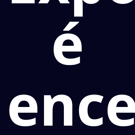
é
ence