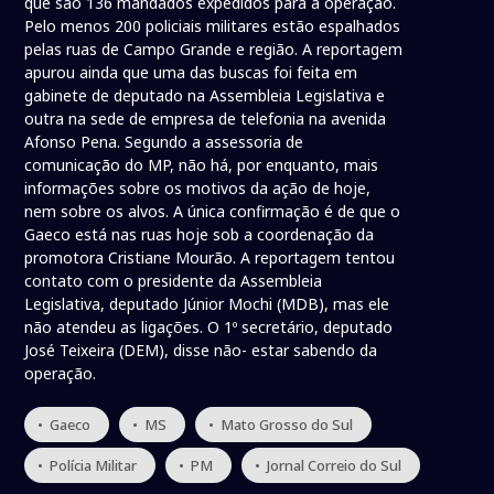
que são 136 mandados expedidos para a operação.
Pelo menos 200 policiais militares estão espalhados
pelas ruas de Campo Grande e região. A reportagem
apurou ainda que uma das buscas foi feita em
gabinete de deputado na Assembleia Legislativa e
outra na sede de empresa de telefonia na avenida
Afonso Pena. Segundo a assessoria de
comunicação do MP, não há, por enquanto, mais
informações sobre os motivos da ação de hoje,
nem sobre os alvos. A única confirmação é de que o
Gaeco está nas ruas hoje sob a coordenação da
promotora Cristiane Mourão. A reportagem tentou
contato com o presidente da Assembleia
Legislativa, deputado Júnior Mochi (MDB), mas ele
não atendeu as ligações. O 1º secretário, deputado
José Teixeira (DEM), disse não- estar sabendo da
operação.
• Gaeco
• MS
• Mato Grosso do Sul
• Polícia Militar
• PM
• Jornal Correio do Sul