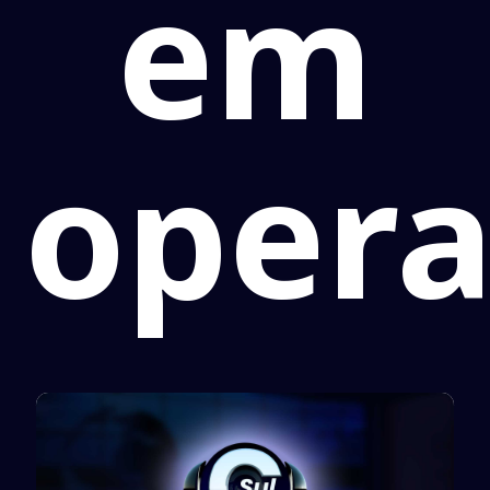
em
oper