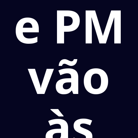
e PM
vão
às