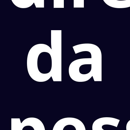
da
pes