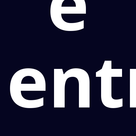
e
ent