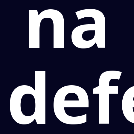
na
def