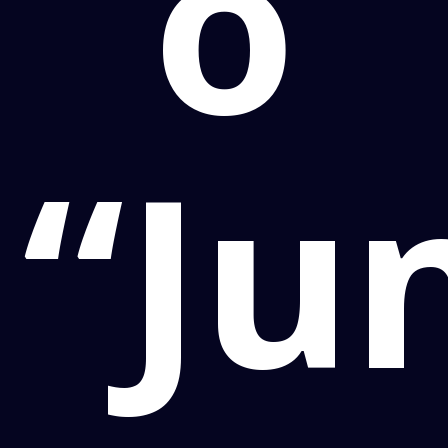
o
“Ju