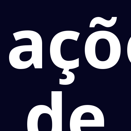
açõ
de