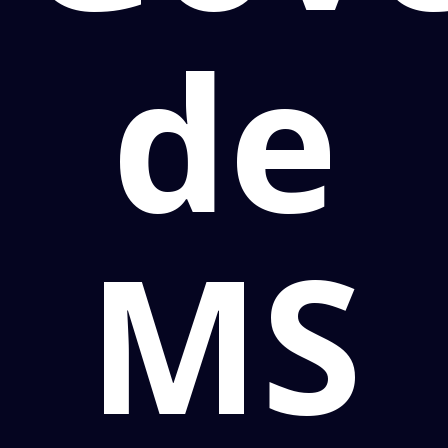
de
MS