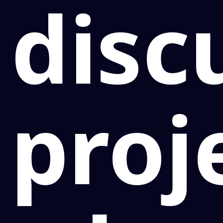
disc
proj