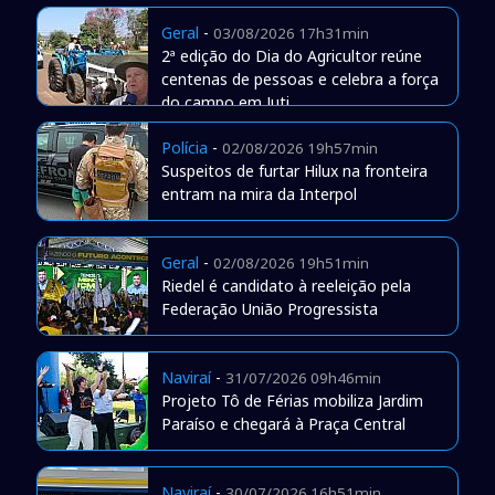
Geral
-
03/08/2026 17h31min
2ª edição do Dia do Agricultor reúne
centenas de pessoas e celebra a força
do campo em Juti
Polícia
-
02/08/2026 19h57min
Suspeitos de furtar Hilux na fronteira
entram na mira da Interpol
Geral
-
02/08/2026 19h51min
Riedel é candidato à reeleição pela
Federação União Progressista
Naviraí
-
31/07/2026 09h46min
Projeto Tô de Férias mobiliza Jardim
Paraíso e chegará à Praça Central
Naviraí
-
30/07/2026 16h51min