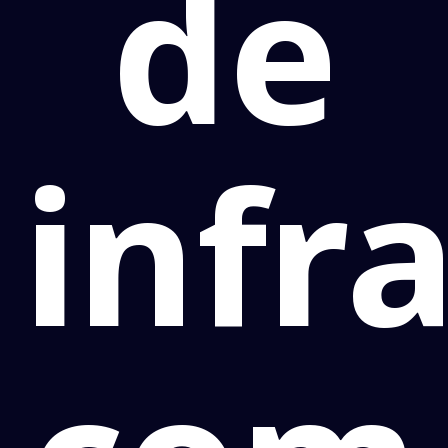
de
infr