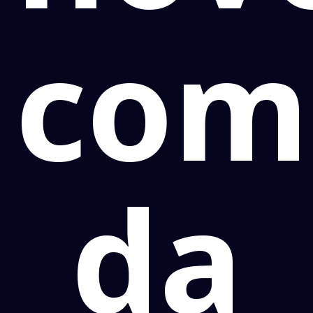
com
da