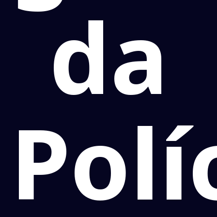
da
Polí