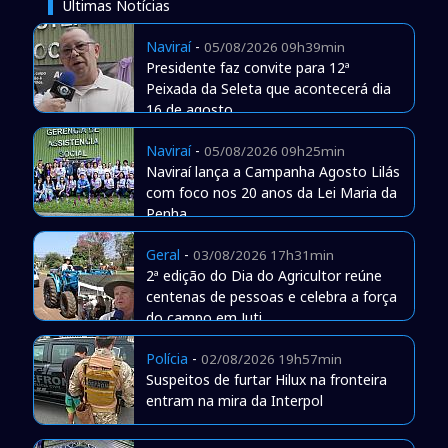
Últimas Notícias
Naviraí
-
05/08/2026 09h39min
Presidente faz convite para 12ª
Peixada da Seleta que acontecerá dia
16 de agosto
Naviraí
-
05/08/2026 09h25min
Naviraí lança a Campanha Agosto Lilás
com foco nos 20 anos da Lei Maria da
Penha
Geral
-
03/08/2026 17h31min
2ª edição do Dia do Agricultor reúne
centenas de pessoas e celebra a força
do campo em Juti
Polícia
-
02/08/2026 19h57min
Suspeitos de furtar Hilux na fronteira
entram na mira da Interpol