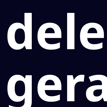
del
gera