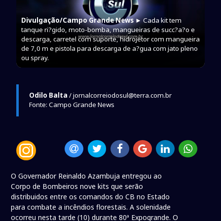
Divulgação/Campo Grande News
► Cada kit tem
tanque ri?gido, moto-bomba, mangueiras de succ?a?o e
descarga, carretel com suporte, hidrojetor com mangueira
de 7,0 m e pistola para descarga de a?gua com jato pleno
ou spray.
Odilo Balta
/ jornalcorreiodosul@terra.com.br
Fonte: Campo Grande News
O Governador Reinaldo Azambuja entregou ao
Corpo de Bombeiros nove kits que serão
distribuidos entre os comandos do CB no Estado
para combate a incêndios florestais. A solenidade
ocorreu nesta tarde (10) durante 80ª Expogrande. O