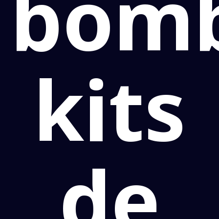
bomb
kits
de