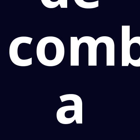
comb
a