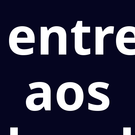
entr
aos