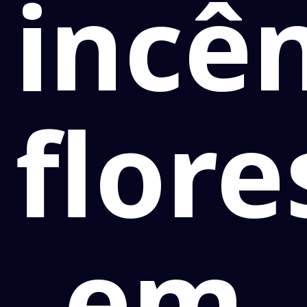
incê
flore
em