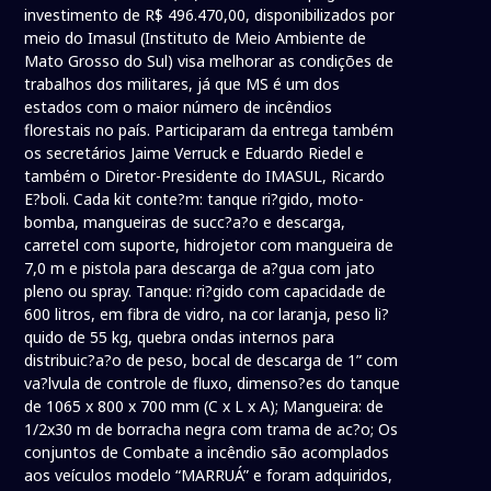
investimento de R$ 496.470,00, disponibilizados por
meio do Imasul (Instituto de Meio Ambiente de
Mato Grosso do Sul) visa melhorar as condições de
trabalhos dos militares, já que MS é um dos
estados com o maior número de incêndios
florestais no país. Participaram da entrega também
os secretários Jaime Verruck e Eduardo Riedel e
também o Diretor-Presidente do IMASUL, Ricardo
E?boli. Cada kit conte?m: tanque ri?gido, moto-
bomba, mangueiras de succ?a?o e descarga,
carretel com suporte, hidrojetor com mangueira de
7,0 m e pistola para descarga de a?gua com jato
pleno ou spray. Tanque: ri?gido com capacidade de
600 litros, em fibra de vidro, na cor laranja, peso li?
quido de 55 kg, quebra ondas internos para
distribuic?a?o de peso, bocal de descarga de 1” com
va?lvula de controle de fluxo, dimenso?es do tanque
de 1065 x 800 x 700 mm (C x L x A); Mangueira: de
1/2x30 m de borracha negra com trama de ac?o; Os
conjuntos de Combate a incêndio são acomplados
aos veículos modelo “MARRUÁ” e foram adquiridos,