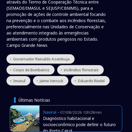
através do Termo de Cooperação Técnica entre
(SEMADE/IMASUL e SEJUSP/CBMMS), para a
promoção de ações de controle ambiental focando
na prevenção e o combate aos incêndios florestais,
preferencialmente nas Unidades de Conservação e
ao atendimento integrado às emergências
ambientais com produtos perigosos no Estado.
Campo Grande News
• Governador Reinaldo Azambuja
• Corpo de Bombeiros
• incêndios florestais
• Imasul
• Jaime Verruck
• Eduardo Riedel
Últimas Notícias
Naviraí
-
07/08/2026 10h28min
Diagnóstico habitacional e
socioeconômico pode definir o futuro
do Porto Caiuá