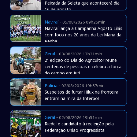
Peixada da Seleta que acontecerá dia
16 de agosto
Naviraí
-
05/08/2026 09h25min
Naviraí lança a Campanha Agosto Lilás
com foco nos 20 anos da Lei Maria da
Penha
Geral
-
03/08/2026 17h31min
2ª edição do Dia do Agricultor reúne
centenas de pessoas e celebra a força
do campo em Juti
Polícia
-
02/08/2026 19h57min
Suspeitos de furtar Hilux na fronteira
entram na mira da Interpol
Geral
-
02/08/2026 19h51min
Riedel é candidato à reeleição pela
Federação União Progressista