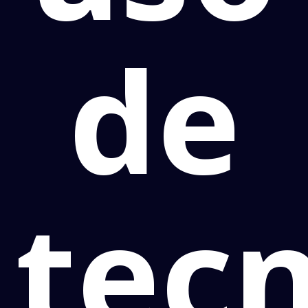
de
tec