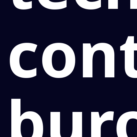
con
bur