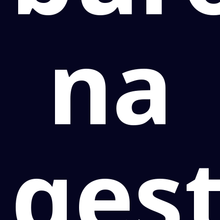
na
ges