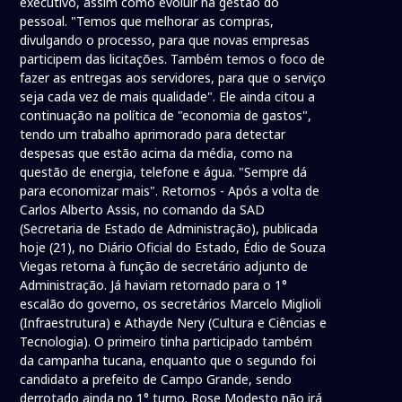
executivo, assim como evoluir na gestão do
pessoal. "Temos que melhorar as compras,
divulgando o processo, para que novas empresas
participem das licitações. Também temos o foco de
fazer as entregas aos servidores, para que o serviço
seja cada vez de mais qualidade". Ele ainda citou a
continuação na política de "economia de gastos",
tendo um trabalho aprimorado para detectar
despesas que estão acima da média, como na
questão de energia, telefone e água. "Sempre dá
para economizar mais". Retornos - Após a volta de
Carlos Alberto Assis, no comando da SAD
(Secretaria de Estado de Administração), publicada
hoje (21), no Diário Oficial do Estado, Édio de Souza
Viegas retorna à função de secretário adjunto de
Administração. Já haviam retornado para o 1°
escalão do governo, os secretários Marcelo Miglioli
(Infraestrutura) e Athayde Nery (Cultura e Ciências e
Tecnologia). O primeiro tinha participado também
da campanha tucana, enquanto que o segundo foi
candidato a prefeito de Campo Grande, sendo
derrotado ainda no 1° turno. Rose Modesto não irá