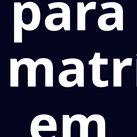
para
matr
em