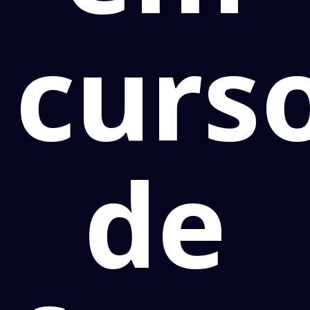
curs
de