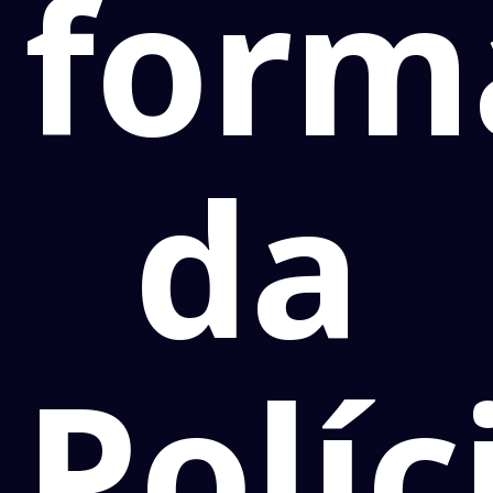
form
da
Políc