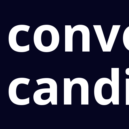
conv
cand