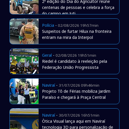
2ª edição do Dia do Agricultor reúne
centenas de pessoas e celebra a força
do campo em Juti
Polícia
-
02/08/2026 19h57min
Suspeitos de furtar Hilux na fronteira
entram na mira da Interpol
Geral
-
02/08/2026 19h51min
Riedel é candidato à reeleição pela
Federação União Progressista
Naviraí
-
31/07/2026 09h46min
Projeto Tô de Férias mobiliza Jardim
Paraíso e chegará à Praça Central
Naviraí
-
30/07/2026 16h51min
Òtica Visual lança aqui em Naviraí
tecnologia 3D para personalização de