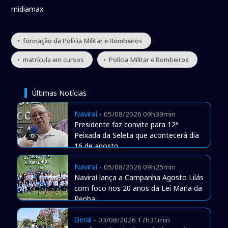
midiamax
• formação da Polícia Militar e Bombeiros
• matrícula em cursos
• Polícia Militar e Bombeiros
Últimas Notícias
Naviraí
-
05/08/2026 09h39min
Presidente faz convite para 12ª
Peixada da Seleta que acontecerá dia
16 de agosto
Naviraí
-
05/08/2026 09h25min
Naviraí lança a Campanha Agosto Lilás
com foco nos 20 anos da Lei Maria da
Penha
Geral
-
03/08/2026 17h31min