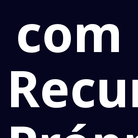
com
Recu