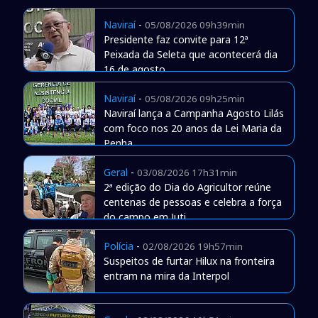
Naviraí
-
05/08/2026 09h39min
Presidente faz convite para 12ª
Peixada da Seleta que acontecerá dia
16 de agosto
Naviraí
-
05/08/2026 09h25min
Naviraí lança a Campanha Agosto Lilás
com foco nos 20 anos da Lei Maria da
Penha
Geral
-
03/08/2026 17h31min
2ª edição do Dia do Agricultor reúne
centenas de pessoas e celebra a força
do campo em Juti
Polícia
-
02/08/2026 19h57min
Suspeitos de furtar Hilux na fronteira
entram na mira da Interpol