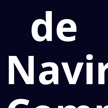
de
Navir