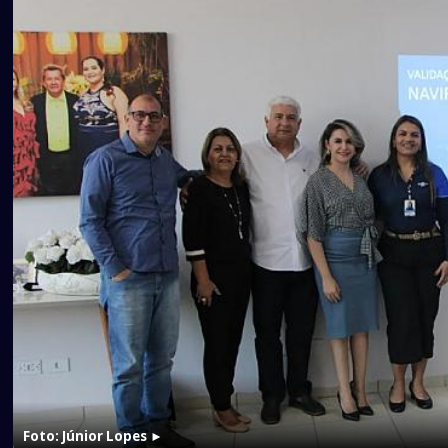
Foto: Júnior Lopes
►