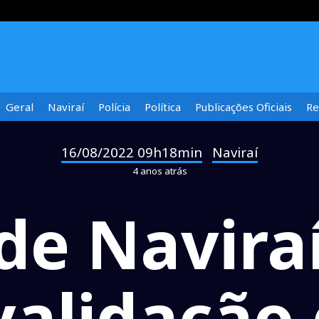
Geral
Naviraí
Polícia
Política
Publicações Oficiais
Re
16/08/2022 09h18min
Naviraí
-
4 anos atrás
de Naviraí
validação